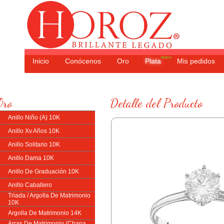
Nuevo
Inicio
Conócenos
Oro
Plata
Mis pedidos
Oro
Detalle del Producto
Anillo Niño (A) 10K
Anillo Xv Años 10K
Anillo Solitario 10K
Anillo Dama 10K
Anillo De Graduación 10K
Anillo Caballero
Triada / Argolla De Matrimonio
10K
Argolla De Matrimonio 14K
Arras De Matrimonio (Chapa