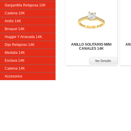
Gargantilla Religiosa 10K
Cadena 10K
Anillo 14K
Broquel 14K
Huggie Y Arracada 14K
ANILLO SOLITARIO MINI
AN
Dije Religioso 14K
CANALES 14K
Medalla 14K
Esclava 14K
Ver Detalle
Cadena 14K
Accesorios