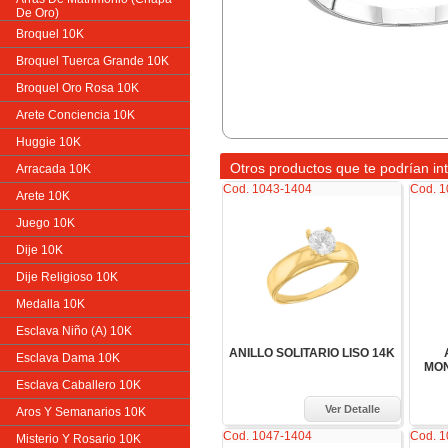
De Oro)
Broquel 10K
Broquel Tuerca Grande 10K
Broquel Oro Rosa 10K
Arete Conciencia 10K
Huggie 10K
Otros productos que te podrían in
Arracada 10K
Cod. 1043-1404
Cod. 
Arete 10K
Juego 10K
Dije 10K
Dije Religioso 10K
Medalla 10K
Esclava Niño (A) 10K
ANILLO SOLITARIO LISO 14K
Esclava Dama 10K
MON
Esclava Caballero 10K
Ver Detalle
Aros Y Semanarios 10K
Cod. 1047-1404
Cod. 
Misterio Y Rosario 10K