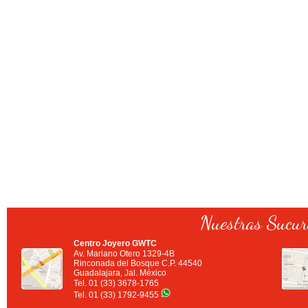
Nuestras Sucur
Centro Joyero GWTC
Av. Mariano Otero 1329-4B
Rinconada del Bosque C.P. 44540
Guadalajara, Jal. México
Tel. 01 (33) 3678-1765
Tel. 01 (33) 1792-9455