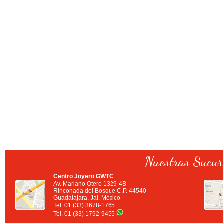
Nuestras Sucur
Centro Joyero GWTC
Av. Mariano Otero 1329-4B
Rinconada del Bosque C.P. 44540
Guadalajara, Jal. México
Tel. 01 (33) 3678-1765
Tel. 01 (33) 1792-9455