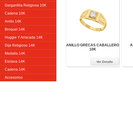
Gargantilla Religiosa 10K
Cadena 10K
Anillo 14K
Broquel 14K
Huggie Y Arracada 14K
ANILLO GRECAS CABALLERO
A
Dije Religioso 14K
10K
Medalla 14K
Esclava 14K
Ver Detalle
Cadena 14K
Accesorios