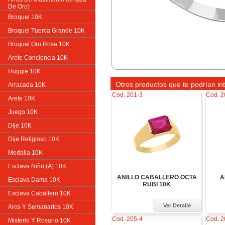
De Oro)
Broquel 10K
Broquel Tuerca Grande 10K
Broquel Oro Rosa 10K
Arete Conciencia 10K
Huggie 10K
Otros productos que te podrían in
Arracada 10K
Cod. 201-3
Cod. 2
Arete 10K
Juego 10K
Dije 10K
Dije Religioso 10K
Medalla 10K
Esclava Niño (A) 10K
ANILLO CABALLERO OCTA
A
Esclava Dama 10K
RUBI 10K
Esclava Caballero 10K
Ver Detalle
Aros Y Semanarios 10K
Cod. 205-4
Cod. 2
Misterio Y Rosario 10K